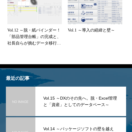
テージ～
Vol.12 ～脱・紙バインダー！
Vol.1 ～導入の経緯と壁～
「部品管理台帳」の完成と、
社長自らが挑むデータ移行の
行軍～
最近の記事
Vol.15 ～DXのその先へ。脱・Excel管理
と「資産」としてのデータベース～
Vol.14 ～パッケージソフトの壁を越え