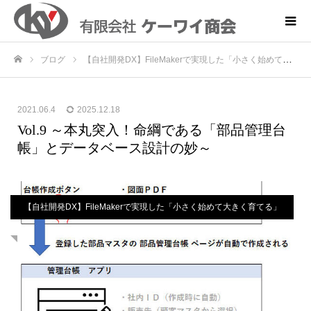
ブログ
【自社開発DX】FileMakerで実現した「小さく始めて大きく育てる」販売管理システム刷新プロジェクト
ホーム
2021.06.4
2025.12.18
Vol.9 ～本丸突入！命綱である「部品管理台
帳」とデータベース設計の妙～
【自社開発DX】FileMakerで実現した「小さく始めて大きく育てる」
販売管理システム刷新プロジェクト