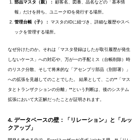
部品マスタ（親）：
顧客名、図番、品名などの「基本情
報」だけを持ち、ユニークIDを発行する場所。
管理台帳（子）：
マスタのIDに紐づき、詳細な履歴やスペ
ックを管理する場所。
なぜ分けたのか。それは「マスタ登録はしたが取引履歴が発生
しないケース」への対応や、万が一の手配ミス（台帳削除）時
のリスク分散、そして将来的な「アセンブリ部品（別部署）」
への拡張を見越してのことでした。 結果として、この**「マス
タとトランザクションの分離」**という判断は、後のシステム
拡張において大正解だったことが証明されます。
4. データベースの壁：「リレーション」と「ルッ
クアップ」
開発を進める中で、Excelユーザーが必ずぶつかる壁、**「リレ