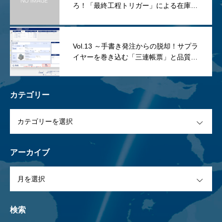
ろ！「最終工程トリガー」による在庫管
理と、開発者＝利用者の最強アドバンテ
ージ～
Vol.13 ～手書き発注からの脱却！サプラ
イヤーを巻き込む「三連帳票」と品質事
故の撲滅～
カテゴリー
OPEN
アーカイブ
OPEN
検索