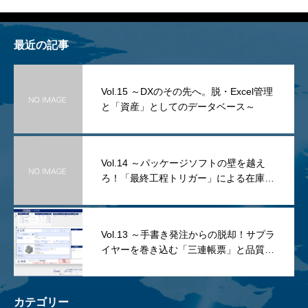
最近の記事
Vol.15 ～DXのその先へ。脱・Excel管理
と「資産」としてのデータベース～
Vol.14 ～パッケージソフトの壁を越え
ろ！「最終工程トリガー」による在庫管
理と、開発者＝利用者の最強アドバンテ
ージ～
Vol.13 ～手書き発注からの脱却！サプラ
イヤーを巻き込む「三連帳票」と品質事
故の撲滅～
カテゴリー