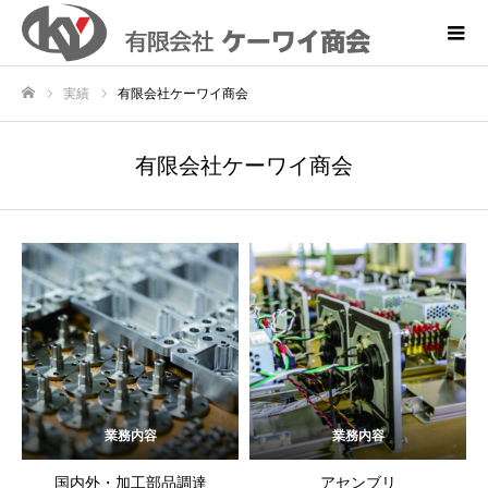
実績
有限会社ケーワイ商会
ホーム
有限会社ケーワイ商会
業務内容
業務内容
国内外・加工部品調達
アセンブリ